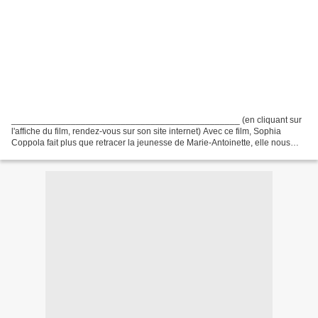
______________________________________________ (en cliquant sur
l'affiche du film, rendez-vous sur son site internet) Avec ce film, Sophia
Coppola fait plus que retracer la jeunesse de Marie-Antoinette, elle nous
montre la jeunesse, ses élans, ses émois,...