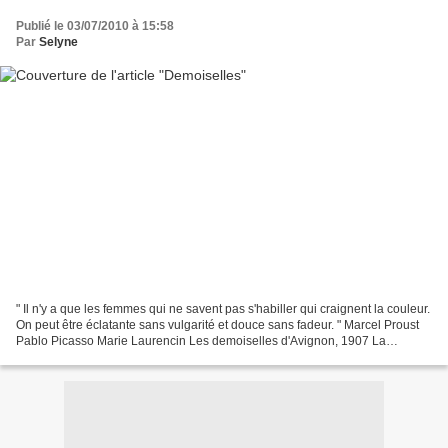
Publié le 03/07/2010 à 15:58
Par
Selyne
" Il n'y a que les femmes qui ne savent pas s'habiller qui craignent la couleur.
On peut être éclatante sans vulgarité et douce sans fadeur. " Marcel Proust
Pablo Picasso Marie Laurencin Les demoiselles d'Avignon, 1907 La
répétition, 1936 Huile sur toile,...