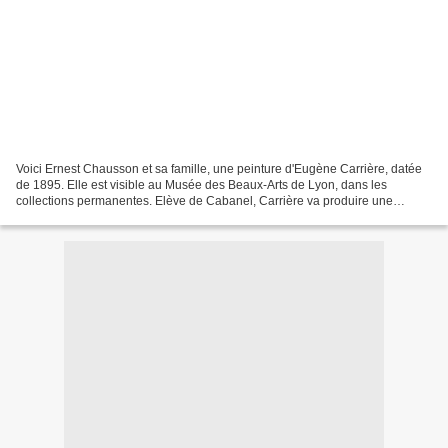
Voici Ernest Chausson et sa famille, une peinture d'Eugène Carrière, datée
de 1895. Elle est visible au Musée des Beaux-Arts de Lyon, dans les
collections permanentes. Elève de Cabanel, Carrière va produire une
oeuvre dont le style lui est propre. Les...