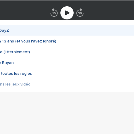
 DayZ
 a 13 ans (et vous l'avez ignoré)
e (littéralement)
im Rayan
 toutes les règles
s les jeux vidéo
us choquant de Rockstar ? - Le scandale BULLY
e plus moche de Steam
du RÊVE tourne au CAUCHEMAR
pendant 8 heures