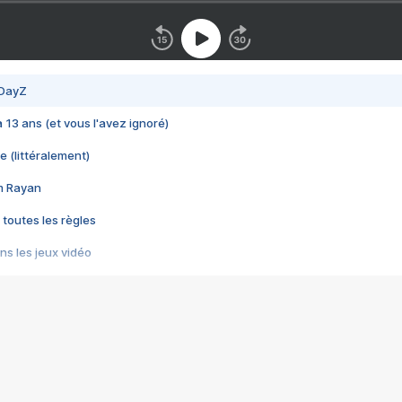
 DayZ
 a 13 ans (et vous l'avez ignoré)
e (littéralement)
im Rayan
 toutes les règles
s les jeux vidéo
us choquant de Rockstar ? - Le scandale BULLY
e plus moche de Steam
du RÊVE tourne au CAUCHEMAR
pendant 8 heures