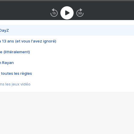
 DayZ
 a 13 ans (et vous l'avez ignoré)
e (littéralement)
im Rayan
 toutes les règles
s les jeux vidéo
us choquant de Rockstar ? - Le scandale BULLY
e plus moche de Steam
du RÊVE tourne au CAUCHEMAR
pendant 8 heures