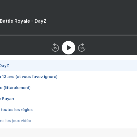
 Battle Royale - DayZ
 DayZ
 a 13 ans (et vous l'avez ignoré)
e (littéralement)
im Rayan
 toutes les règles
s les jeux vidéo
us choquant de Rockstar ? - Le scandale BULLY