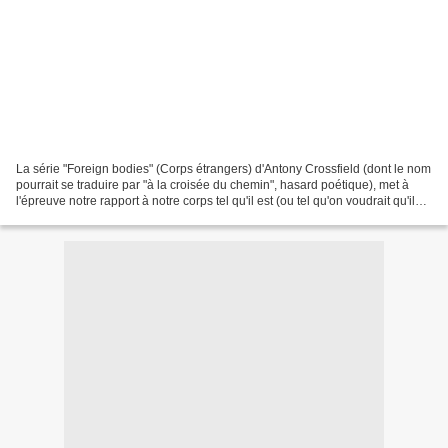
La série "Foreign bodies" (Corps étrangers) d'Antony Crossfield (dont le nom
pourrait se traduire par "à la croisée du chemin", hasard poétique), met à
l'épreuve notre rapport à notre corps tel qu'il est (ou tel qu'on voudrait qu'il
soit) en nous mettant...