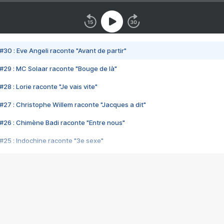
#30 : Eve Angeli raconte "Avant de partir"
#29 : MC Solaar raconte "Bouge de là"
28 : Lorie raconte "Je vais vite"
#27 : Christophe Willem raconte "Jacques a dit"
#26 : Chimène Badi raconte "Entre nous"
#25 : Indochine raconte "3e sexe"
#24 : Zaho raconte "C'est chelou"
#23 : Patrick Bruel raconte "Au café des délices"
#22 : Kyo raconte "Le chemin"
#21 : Nolwenn Leroy raconte "Cassé"