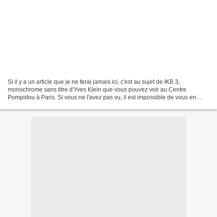
Si il y a un article que je ne ferai jamais ici, c'est au sujet de IKB 3,
monochrome sans titre d'Yves Klein que vous pouvez voir au Centre
Pompidou à Paris. Si vous ne l'avez pas vu, il est impossible de vous en
parler.Je ne vous snobbe pas en vous écrivant...