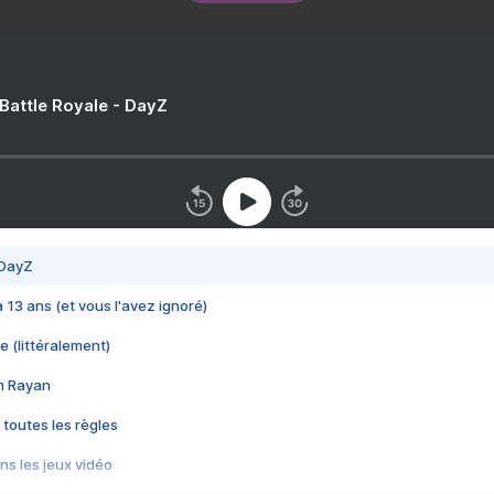
 Battle Royale - DayZ
 DayZ
 a 13 ans (et vous l'avez ignoré)
e (littéralement)
im Rayan
 toutes les règles
s les jeux vidéo