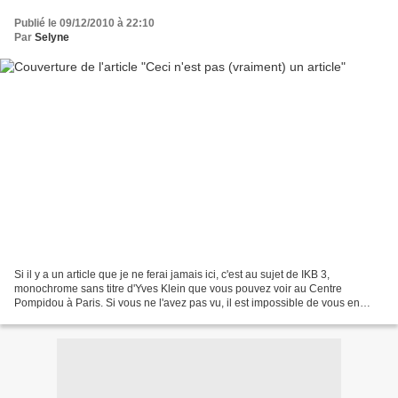
Publié le 09/12/2010 à 22:10
Par
Selyne
Si il y a un article que je ne ferai jamais ici, c'est au sujet de IKB 3,
monochrome sans titre d'Yves Klein que vous pouvez voir au Centre
Pompidou à Paris. Si vous ne l'avez pas vu, il est impossible de vous en
parler.Je ne vous snobbe pas en vous écrivant...