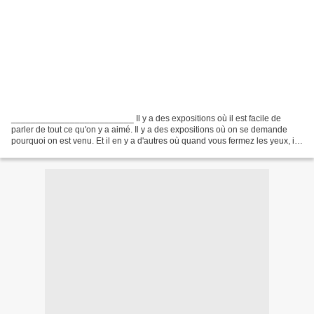
_________________________ Il y a des expositions où il est facile de
parler de tout ce qu'on y a aimé. Il y a des expositions où on se demande
pourquoi on est venu. Et il en y a d'autres où quand vous fermez les yeux, il
n'y a qu'une oeuvre qui reste...