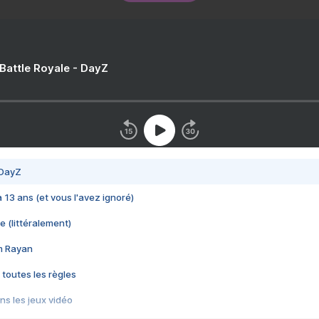
 Battle Royale - DayZ
 DayZ
 a 13 ans (et vous l'avez ignoré)
e (littéralement)
im Rayan
 toutes les règles
s les jeux vidéo