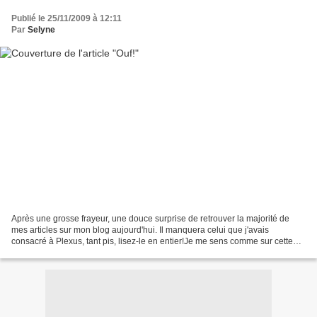
Publié le 25/11/2009 à 12:11
Par
Selyne
Après une grosse frayeur, une douce surprise de retrouver la majorité de
mes articles sur mon blog aujourd'hui. Il manquera celui que j'avais
consacré à Plexus, tant pis, lisez-le en entier!Je me sens comme sur cette
Rose méditative de Dali, toute petite,...