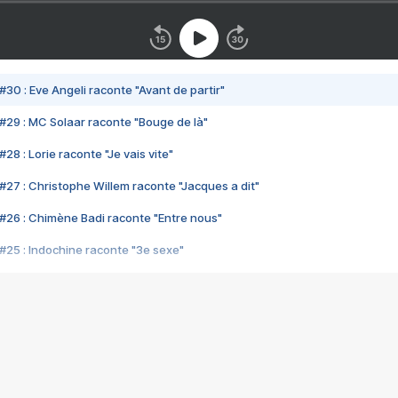
#30 : Eve Angeli raconte "Avant de partir"
#29 : MC Solaar raconte "Bouge de là"
28 : Lorie raconte "Je vais vite"
#27 : Christophe Willem raconte "Jacques a dit"
#26 : Chimène Badi raconte "Entre nous"
#25 : Indochine raconte "3e sexe"
#24 : Zaho raconte "C'est chelou"
#23 : Patrick Bruel raconte "Au café des délices"
#22 : Kyo raconte "Le chemin"
#21 : Nolwenn Leroy raconte "Cassé"