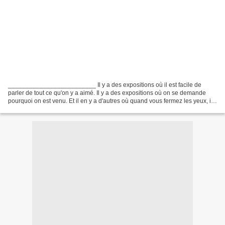
_________________________ Il y a des expositions où il est facile de
parler de tout ce qu'on y a aimé. Il y a des expositions où on se demande
pourquoi on est venu. Et il en y a d'autres où quand vous fermez les yeux, il
n'y a qu'une oeuvre qui reste...