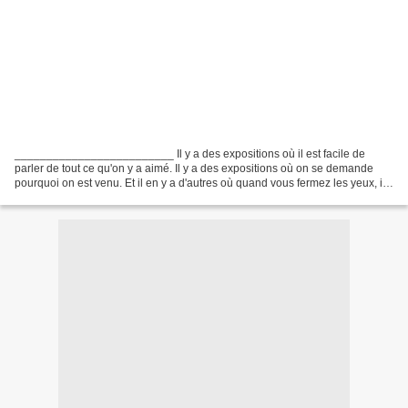
_________________________ Il y a des expositions où il est facile de
parler de tout ce qu'on y a aimé. Il y a des expositions où on se demande
pourquoi on est venu. Et il en y a d'autres où quand vous fermez les yeux, il
n'y a qu'une oeuvre qui reste...