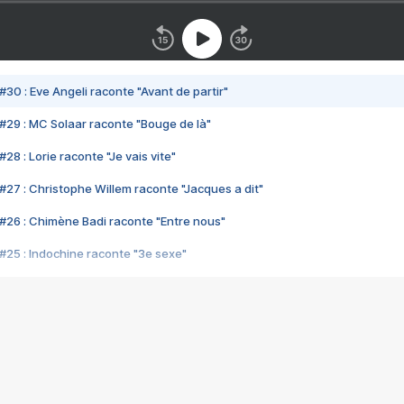
#30 : Eve Angeli raconte "Avant de partir"
#29 : MC Solaar raconte "Bouge de là"
28 : Lorie raconte "Je vais vite"
#27 : Christophe Willem raconte "Jacques a dit"
#26 : Chimène Badi raconte "Entre nous"
#25 : Indochine raconte "3e sexe"
#24 : Zaho raconte "C'est chelou"
#23 : Patrick Bruel raconte "Au café des délices"
#22 : Kyo raconte "Le chemin"
#21 : Nolwenn Leroy raconte "Cassé"